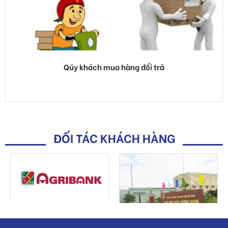
ĐỐI TÁC KHÁCH HÀNG
SHOWROOM TRƯNG BÀY SẢN PHẨM
Địa chỉ:
Số 37 đường Nguyễn Khắc Nhu, phường Bắc Giang, tỉnh
Bắc Ninh
Email:
vtthtbg@gmail.com