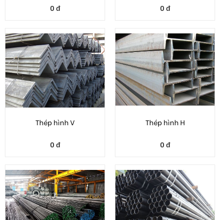
Thép hình V
Thép hình H
0 đ
0 đ
sắt thép xây dựng mới
báo giá thép ống cập nhật
nhất
mới nhất
0 đ
0 đ