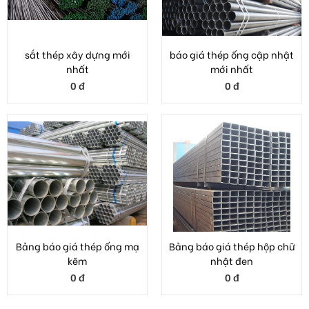
Bảng báo giá thép ống mạ
Bảng báo giá thép hộp chữ
kẽm
nhật đen
0 đ
0 đ
VẬT LIỆU XÂY DỰNG