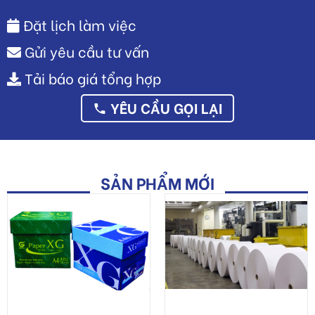
YÊU CẦU GỌI LẠI
SẢN PHẨM MỚI
Giấy In, giấy photo
Giấy cuộn, bột giấy
0 đ
0 đ