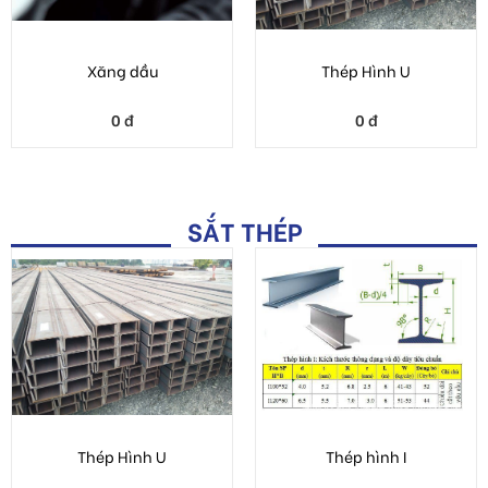
SẮT THÉP
Thép Hình U
Thép hình I
0 đ
0 đ