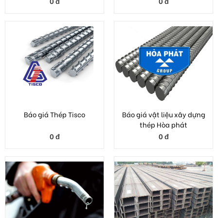
Báo giá Thép Tisco
Báo giá vật liệu xây dựng
thép Hòa phát
0 đ
0 đ
Xăng dầu
Thép Hình U
0 đ
0 đ