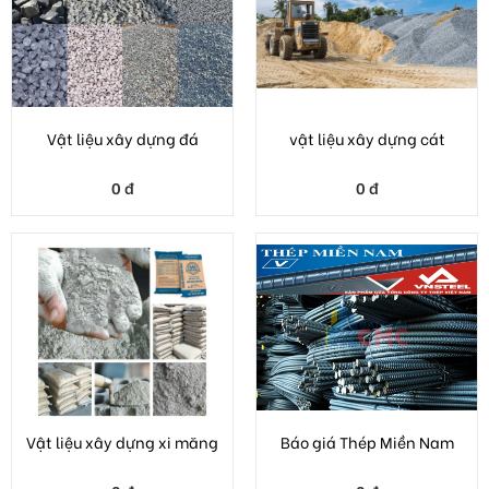
0 đ
0 đ
Vật liệu xây dựng xi măng
Báo giá Thép Miền Nam
0 đ
0 đ