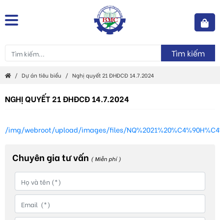
Tìm kiếm
Dự án tiêu biểu
Nghị quyết 21 ĐHĐCĐ 14.7.2024
NGHỊ QUYẾT 21 ĐHĐCĐ 14.7.2024
/img/webroot/upload/images/files/NQ%2021%20%C4%90H%C
Chuyên gia tư vấn
( Miễn phí )