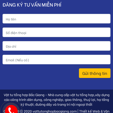
ĐĂNG KÝ TƯ VẤN MIỄN PHÍ
Gửi thông tin
Vật tư tổng hợp Bắc Giang - Nhà cung cấp vật tư tổng hợp,xây dựng
các công trình dân dụng, công nghiệp, giao thông, thuỷ lợi, hạ tầng
kỹ thuật; đường dây và trang trí nội ngoại thất
Copyright ⓒ 2020 vattutonghopbacgiang.com | Thiết kế Web & Vận