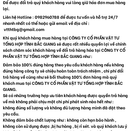
Để được đổi trả quý khách hàng vui lòng giữ hóa đơn mua hàng
lại.
Liên hệ Hotline : 0982960788 để được tư vấn và hỗ trợ 24/7
nhanh nhất có thể hoặc gửi email về địa chỉ :
vtthtbg@gmail.com
Khi quý khách hàng mua hàng tại CÔNG TY CỔ PHẦN VẬT TƯ
TỔNG HỢP TỈNH BẮC GIANG sẽ được rất nhiều quyền lợi về chính
sách chăm sóc khách hàng về đổi trả hàng hóa tại CÔNG TY CỔ
PHẦN VẬT TƯ TỔNG HỢP TỈNH BẮC GIANG như :
Đảm bảo 100% đúng hàng theo yêu cầu khách hàng nếu không
đúng hàng công ty sẽ chiệu hoàn toàn trách nhiệm , chi phí đổi
trả hàng về cũng như sẽ bồi thường 100% đơn hàng mà quý
khách mua tại CÔNG TY CỔ PHẦN VẬT TƯ TỔNG HỢP TỈNH BẮC
GIANG.
Sẽ có những trường hợp ưu tiên khách hàng được quyền trả hàng
về mà không phải chịu một chi phí phát sinh nào hết như :
không đúng số lượng và không đủ lượng hàng mình đã đặt theo
yêu cầu.
Không đảm bảo chất lượng như : không còn hạn bảo hành ,
không còn sử dụng được ,bị hư hòng , bị rỉ sét. và quý khách lưu ý